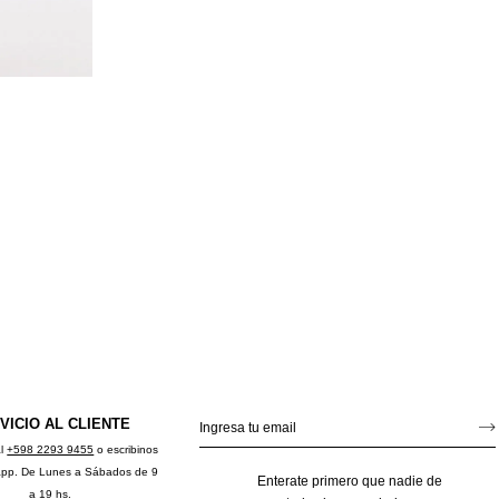
VICIO AL CLIENTE
al
+598 2293 9455
o escribinos
app. De Lunes a Sábados de 9
Enterate primero que nadie de
a 19 hs.