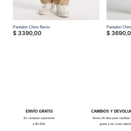
Pantalon Chino Recto
Pantalon Chin
$
3390
,
00
$
3690
,
0
ENVÍO GRATIS
CAMBIOS Y DEVOLU
En compras superiores
Tenes 30 dias para cambiar 
a $3.500.
gratis y sin costo adici