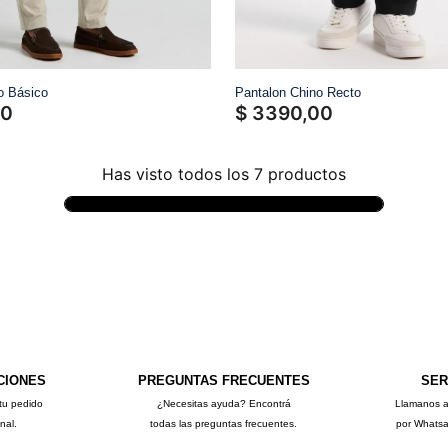
o Básico
Pantalon Chino Recto
0
$
3390
,
00
Has visto todos los
7
productos
CIONES
PREGUNTAS FRECUENTES
SER
tu pedido
¿Necesitas ayuda? Encontrá
Llamanos 
onal.
todas las preguntas frecuentes.
por Whats