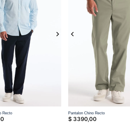
10
.
sweater
o Recto
Pantalon Chino Recto
00
$
3390
,
00