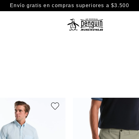
Envío gratis en compras superiores a $3.500
TÉRMINOS MÁS BUSCADOS
1
.
camisa
2
.
camisas
3
.
chaleco puffer
4
.
remeras
5
.
pantalon
6
.
buzo
7
.
chaleco
8
.
campera
9
.
short