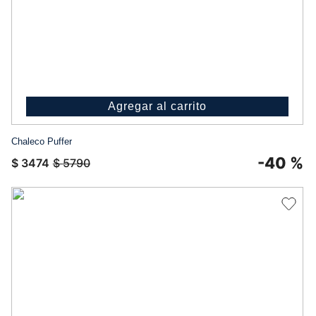
Agregar al carrito
Chaleco Puffer
-
40 %
$
3474
$
5790