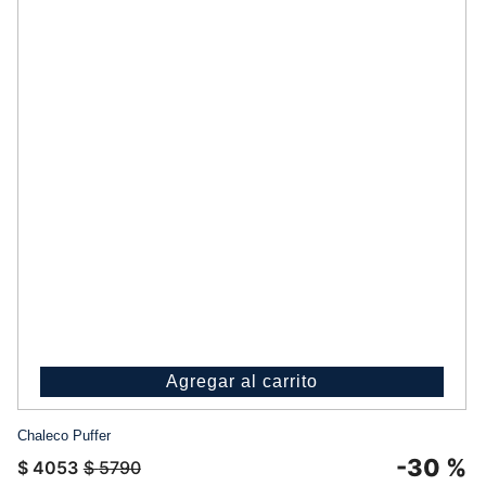
Agregar al carrito
Chaleco Puffer
-
30 %
$
4053
$
5790