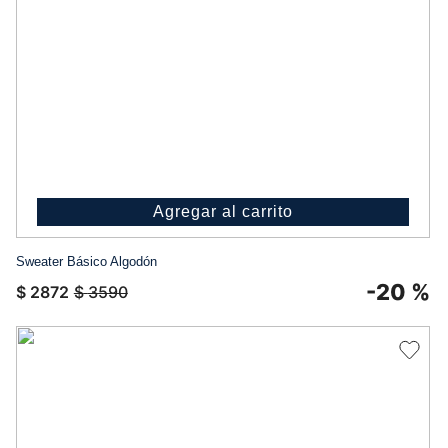
Agregar al carrito
Sweater Básico Algodón
-
20 %
$
2872
$
3590