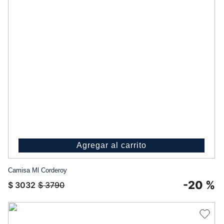
Agregar al carrito
Camisa Ml Corderoy
-
20 %
$
3032
$
3790