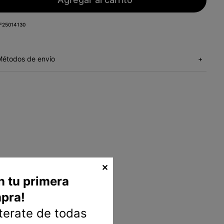
F25014130
Métodos de envío
+
✕
n tu primera
pra!
nterate de todas