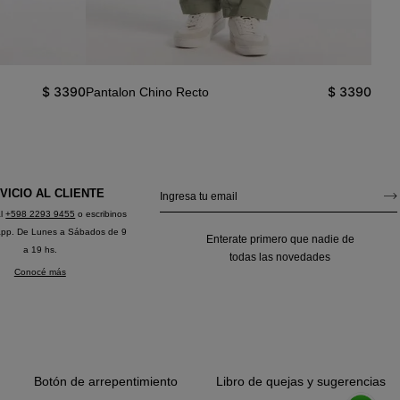
$
3390
$
3390
Pantalon Chino Recto
Pant
VICIO AL CLIENTE
al
+598 2293 9455
o escribinos
app. De Lunes a Sábados de 9
Enterate primero que nadie de
a 19 hs.
todas las novedades
Conocé más
Botón de arrepentimiento
Libro de quejas y sugerencias