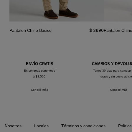
3690
$
3690
Pantalon Chino Básico
Pantalon Chin
ENVÍO GRATIS
CAMBIOS Y DEVOLU
En compras superiores
Tenes 30 dias para cambiar 
a $3.500.
gratis y sin costo adici
Conocé más
Conocé más
Nosotros
Locales
Términos y condiciones
Polític