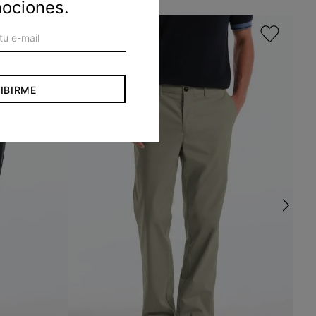
mociones.
IBIRME