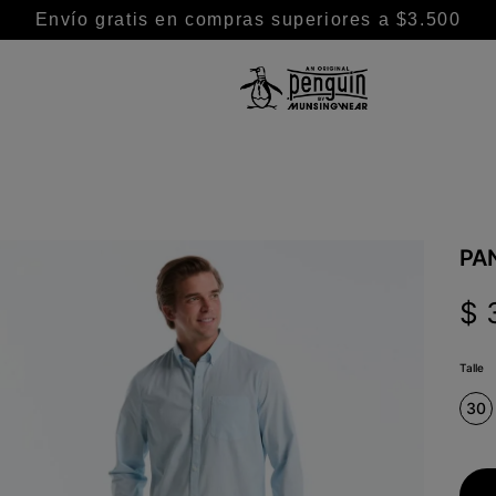
Envío gratis en compras superiores a $3.500
TÉRMINOS MÁS BUSCADOS
1
.
camisa
2
.
camisas
3
.
chaleco puffer
PA
4
.
remeras
$
5
.
pantalon
6
.
buzo
Talle
7
.
chaleco
30
8
.
campera
9
.
short