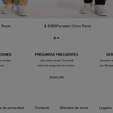
$
3390
o Recto
Pantalon Chino Recto
CIONES
PREGUNTAS FRECUENTES
SER
tu pedido
¿Necesitas ayuda? Encontrá
Llamanos 
onal.
todas las preguntas frecuentes.
por Whats
Conocé más
as de privacidad
Contacto
Métodos de envio
Legales