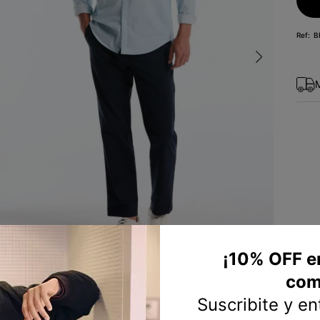
10
.
sweater
B
¡10% OFF e
com
Suscribite y e