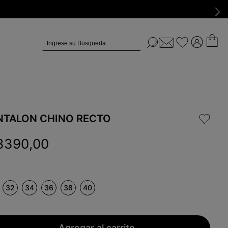
Ingrese su Búsqueda
NTALON CHINO RECTO
3390
,
00
32
34
36
38
40
Agregar al carrito