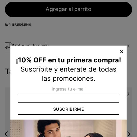
Agregar al carrito
BF25012540
Métodos de envío
+
✕
¡10% OFF en tu primera compra!
Suscribite y enterate de todas
Tambien te pueden interesar
las promociones.
SUSCRIBIRME