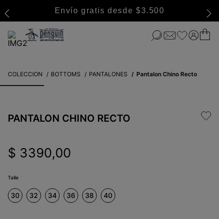
Envío gratis desde $3.500
COLECCION
BOTTOMS
PANTALONES
Pantalon Chino Recto
PANTALON CHINO RECTO
$
3390
,
00
Talle
30
32
34
36
38
40