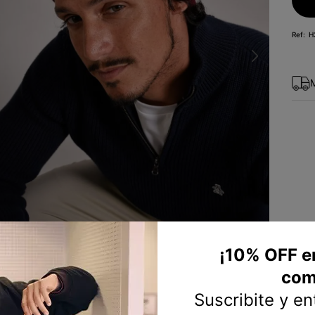
10
.
sweater
H
¡10% OFF e
com
Suscribite y e