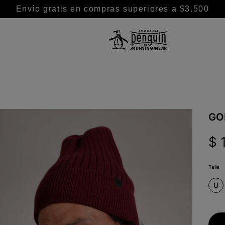
Envío gratis en compras superiores a $3.500
TÉRMINOS MÁS BUSCADOS
1
.
camisa
2
.
camisas
3
.
remeras
GO
4
.
chaleco puffer
$
5
.
pantalon
6
.
buzo
Talle
7
.
campera
U
8
.
chaleco
9
.
polo