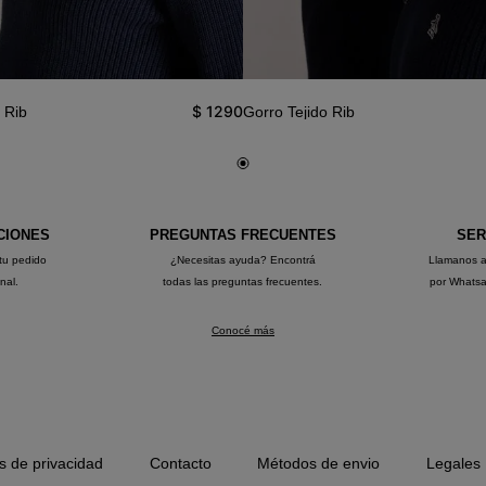
$
1290
 Rib
Gorro Tejido Rib
CIONES
PREGUNTAS FRECUENTES
SER
tu pedido
¿Necesitas ayuda? Encontrá
Llamanos 
onal.
todas las preguntas frecuentes.
por Whats
Conocé más
as de privacidad
Contacto
Métodos de envio
Legales