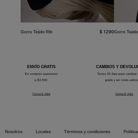
$
1290
Gorro Tejido Rib
Gorro Tejido
ENVÍO GRATIS
CAMBIOS Y DEVOLU
En compras superiores
Tenes 30 dias para cambiar 
a $3.500.
gratis y sin costo adici
Conocé más
Conocé más
Nosotros
Locales
Términos y condiciones
Polític