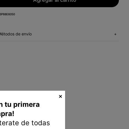
3P88E6050
Métodos de envío
+
✕
n tu primera
pra!
nterate de todas