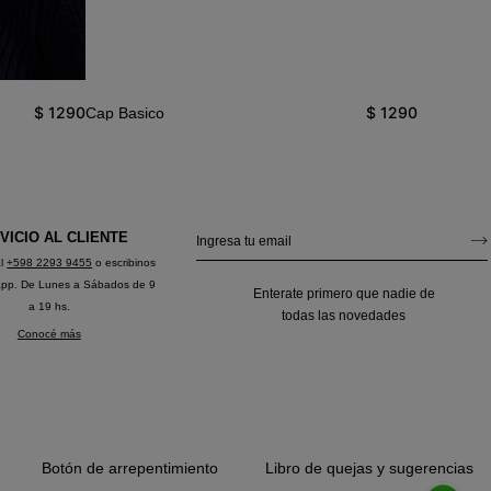
$
1290
$
1290
Cap Basico
VICIO AL CLIENTE
al
+598 2293 9455
o escribinos
app. De Lunes a Sábados de 9
Enterate primero que nadie de
a 19 hs.
todas las novedades
Conocé más
Botón de arrepentimiento
Libro de quejas y sugerencias