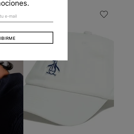
mociones.
IBIRME