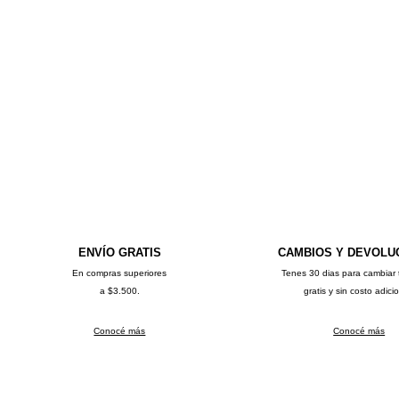
ENVÍO GRATIS
CAMBIOS Y DEVOLU
En compras superiores
Tenes 30 dias para cambiar 
a $3.500.
gratis y sin costo adici
Conocé más
Conocé más