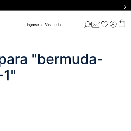
Ingrese su Búsqueda
para "
bermuda-
-1
"