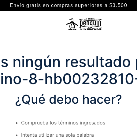
Envío gratis en compras superiores a $3.500
TÉRMINOS MÁS BUSCADOS
1
.
camisa
 ningún resultado 
2
.
camisas
3
.
chaleco puffer
ino-8-hb00232810
4
.
remeras
5
.
pantalon
¿Qué debo hacer?
6
.
buzo
7
.
chaleco
Comprueba los términos ingresados
8
.
campera
9
.
short
Intenta utilizar una sola palabra