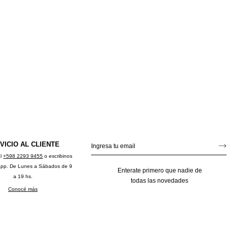
VICIO AL CLIENTE
al
+598 2293 9455
o escribinos
app. De Lunes a Sábados de 9
Enterate primero que nadie de
a 19 hs.
todas las novedades
Conocé más