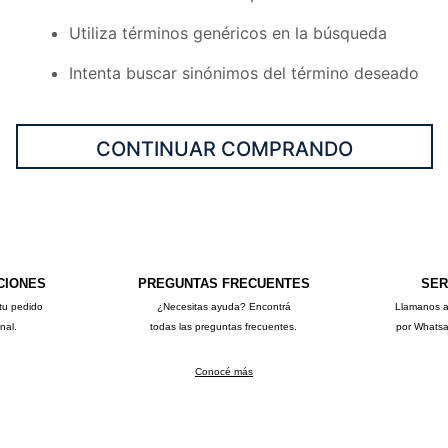
10
.
sweater
Utiliza términos genéricos en la búsqueda
Intenta buscar sinónimos del término deseado
CONTINUAR COMPRANDO
CIONES
PREGUNTAS FRECUENTES
SER
tu pedido
¿Necesitas ayuda? Encontrá
Llamanos 
onal.
todas las preguntas frecuentes.
por Whats
Conocé más