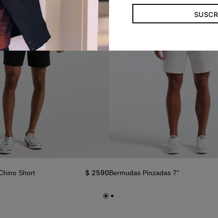
SUSCR
$
2590
 Chino Short
Bermudas Pinzadas 7"