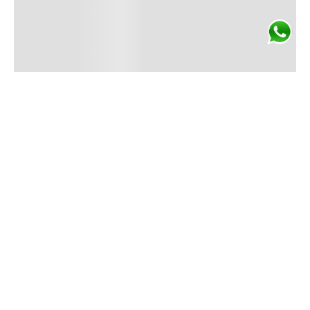
ENVÍO GRATIS
En compras superiores
a $3.500.
Conocé más