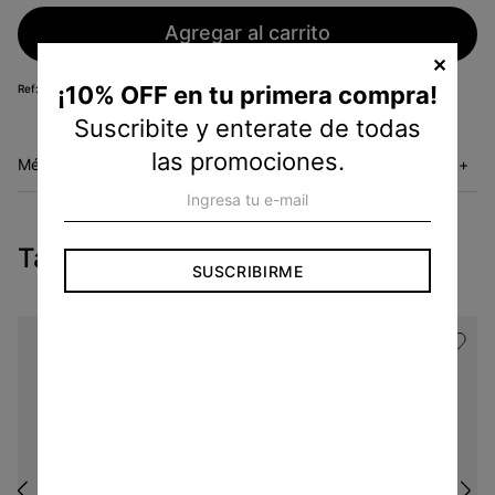
Agregar al carrito
✕
¡10% OFF en tu primera compra!
KR26052520
Suscribite y enterate de todas
las promociones.
Métodos de envío
+
Tambien te pueden interesar
SUSCRIBIRME