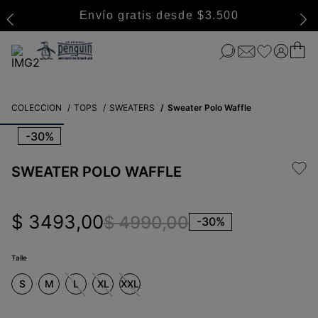
Envío gratis desde $3.500
COLECCION
TOPS
SWEATERS
Sweater Polo Waffle
-
30%
SWEATER POLO WAFFLE
$
3493
,
00
$
4990
,
00
-
30%
Talle
S
M
L
XL
XXL