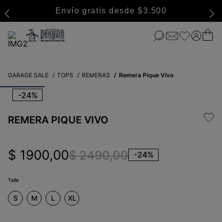
Envío gratis desde $3.500
GARAGE SALE
TOPS
REMERAS
Remera Pique Vivo
-
24%
REMERA PIQUE VIVO
$
1900
,
00
$
2490
,
00
-
24%
Talle
S
M
L
XL