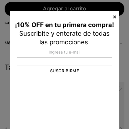
Agregar al carrito
✕
¡10% OFF en tu primera compra!
KM35034590
Suscribite y enterate de todas
las promociones.
Métodos de envío
+
Tambien te pueden interesar
SUSCRIBIRME