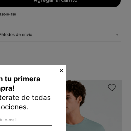
T20404150
Métodos de envío
+
✕
n tu primera
pra!
nterate de todas
mociones.