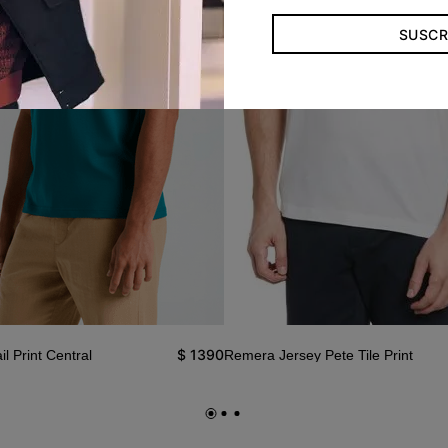
SUSCR
$
1390
l Print Central
Remera Jersey Pete Tile Print