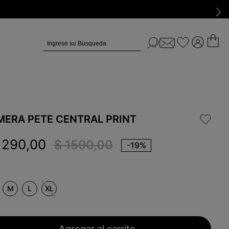
Ingrese su Búsqueda
MERA PETE CENTRAL PRINT
1290
,
00
$
1590
,
00
-
19%
M
L
XL
Agregar al carrito