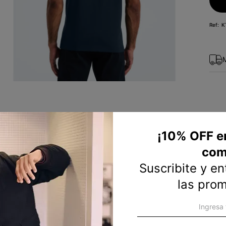
10
.
sweater
K
¡10% OFF e
com
Suscribite y e
las pro