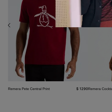
$
1290
Remera Pete Central Print
Remera Cocktai
1390