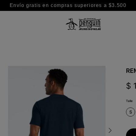
Envío gratis en compras superiores a $3.500
TÉRMINOS MÁS BUSCADOS
1
.
camisa
2
.
camisas
3
.
remeras
RE
4
.
chaleco puffer
$
5
.
pantalon
6
.
buzo
Talle
7
.
chaleco
S
8
.
campera
9
.
short