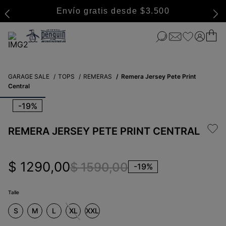
Envío gratis desde $3.500
GARAGE SALE
TOPS
REMERAS
Remera Jersey Pete Print
Central
-
19%
REMERA JERSEY PETE PRINT CENTRAL
$
1290
,
00
$
1590
,
00
-
19%
Talle
S
M
L
XL
XXL