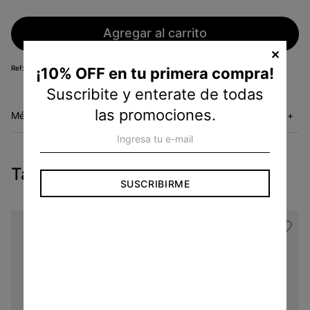
Agregar al carrito
✕
KS25364150
¡10% OFF en tu primera compra!
Suscribite y enterate de todas
las promociones.
Métodos de envío
+
Tambien te pueden interesar
SUSCRIBIRME