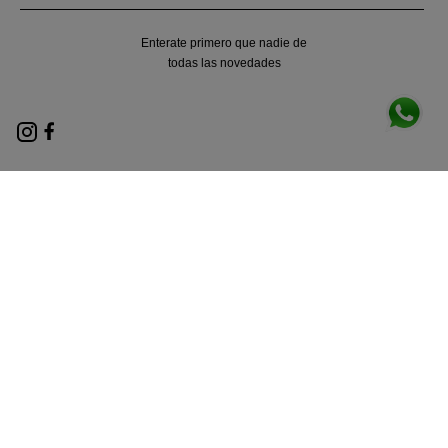
Enterate primero que nadie de
todas las novedades
Nosotros
Locales
Términos y condiciones
Políticas de privacidad
Contacto
Métodos de envio
Legales