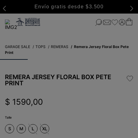
Envío gratis desde $3.500
GARAGE SALE
TOPS
REMERAS
Remera Jersey Floral Box Pete
Print
REMERA JERSEY FLORAL BOX PETE
PRINT
$
1590
,
00
Talle
S
M
L
XL