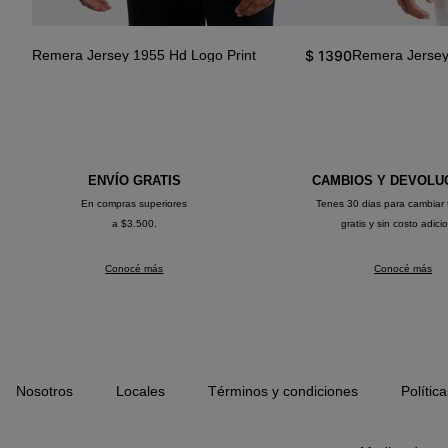
1590
$
1390
Remera Jersey 1955 Hd Logo Print
Remera Jersey 
ENVÍO GRATIS
CAMBIOS Y DEVOLU
En compras superiores
Tenes 30 dias para cambiar 
a $3.500.
gratis y sin costo adici
Conocé más
Conocé más
Nosotros
Locales
Términos y condiciones
Polític