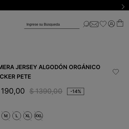
Ingrese su Búsqueda
MERA JERSEY ALGODÓN ORGÁNICO
ICKER PETE
1190
,
00
$
1390
,
00
-
14%
M
L
XL
XXL