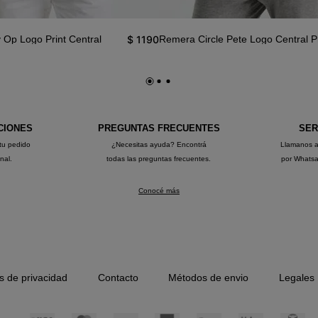
$
1190
Op Logo Print Central
Remera Circle Pete Logo Central Pr
CIONES
PREGUNTAS FRECUENTES
SER
tu pedido
¿Necesitas ayuda? Encontrá
Llamanos 
onal.
todas las preguntas frecuentes.
por Whats
Conocé más
as de privacidad
Contacto
Métodos de envio
Legales