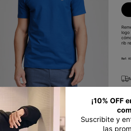
10
.
sweater
Reme
logo
cómo
rib r
K
¡10% OFF e
com
Suscribite y e
las pro