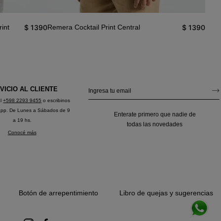
$
1390
$
1390
int
Remera Cocktail Print Central
Reme
VICIO AL CLIENTE
al
+598 2293 9455
o escribinos
app. De Lunes a Sábados de 9
Enterate primero que nadie de
a 19 hs.
todas las novedades
Conocé más
Botón de arrepentimiento
Libro de quejas y sugerencias