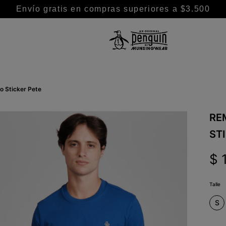
Envío gratis en compras superiores a $3.500
TÉRMINOS MÁS BUSCADOS
1
.
camisa
o Sticker Pete
2
.
camisas
3
.
chaleco puffer
RE
4
.
remeras
ST
5
.
pantalon
$
6
.
buzo
7
.
chaleco
Talle
8
.
campera
S
9
.
short