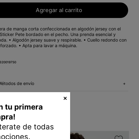
Agregar al carrito
ra de manga corta confeccionada en algodón jersey con el
 Sticker Pete bordado en el pecho. Una prenda esencial y
da. • Algodón jersey suave y respirable. • Cuello redondo con
eforzado. • Apta para lavar a máquina.
B20019750
Métodos de envío
+
✕
n tu primera
pra!
nterate de todas
mociones.