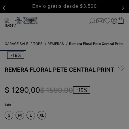
Envío gratis desde $3.500
GARAGE SALE
TOPS
REMERAS
Remera Floral Pete Central Print
-
19%
REMERA FLORAL PETE CENTRAL PRINT
$
1290
,
00
$
1590
,
00
-
19%
Talle
S
M
L
XL