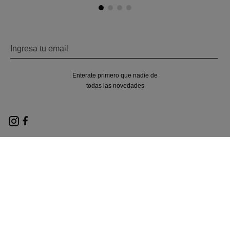
Enterate primero que nadie de
todas las novedades
Nosotros
Locales
Términos y condiciones
Políticas de privacidad