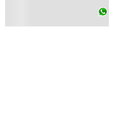
ENVÍO GRATIS
En compras superiores
a $3.500.
Conocé más