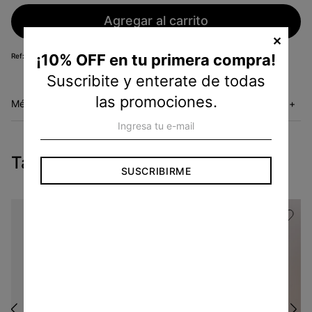
Agregar al carrito
✕
¡10% OFF en tu primera compra!
KB20013070
Suscribite y enterate de todas
las promociones.
Métodos de envío
+
Tambien te pueden interesar
SUSCRIBIRME