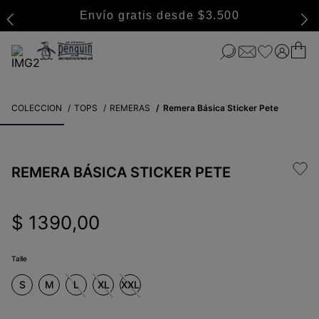
Envío gratis desde $3.500
COLECCION
TOPS
REMERAS
Remera Básica Sticker Pete
REMERA BÁSICA STICKER PETE
$
1390
,
00
Talle
S
M
L
XL
XXL