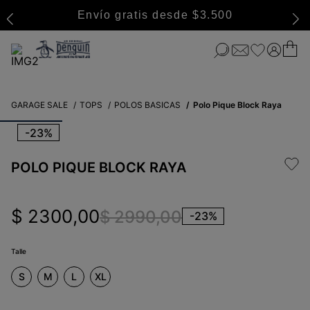
Envío gratis desde $3.500
GARAGE SALE
TOPS
POLOS BASICAS
Polo Pique Block Raya
-
23%
POLO PIQUE BLOCK RAYA
$
2300
,
00
$
2990
,
00
-
23%
Talle
S
M
L
XL