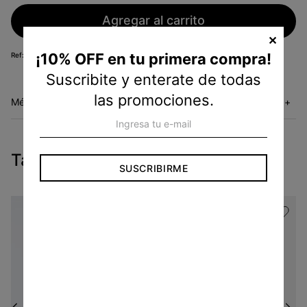
Agregar al carrito
✕
¡10% OFF en tu primera compra!
KM25194850
Suscribite y enterate de todas
las promociones.
Métodos de envío
+
Tambien te pueden interesar
SUSCRIBIRME