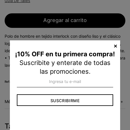
Guia De Talles
Agregar al carrito
Polo de hombre en tejido interlock con diseño liso y el clásico
logo Sticker Pete en el pecho. Forma parte de la línea Daddy,
✕
ideal como básico versátil. • Tejido interlock suave y resistente.
¡10% OFF en tu primera compra!
• Tapeta con botones y cuello tejido. • Fácil cuidado: apto para
Suscribite y enterate de todas
lavado a máquina.
las promociones.
KSB3006780
SUSCRIBIRME
Métodos de envío
+
Tambien te pueden interesar