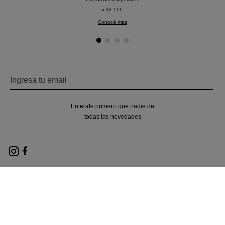
a $3.500.
Conocé más
Enterate primero que nadie de
todas las novedades
Nosotros
Locales
Términos y condiciones