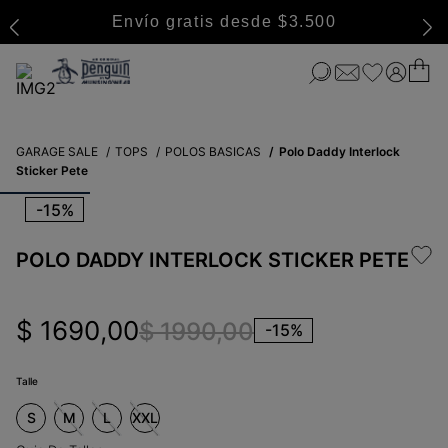
Envío gratis desde $3.500
GARAGE SALE
TOPS
POLOS BASICAS
Polo Daddy Interlock
Sticker Pete
-
15%
POLO DADDY INTERLOCK STICKER PETE
$
1690
,
00
$
1990
,
00
-
15%
Talle
S
M
L
XXL