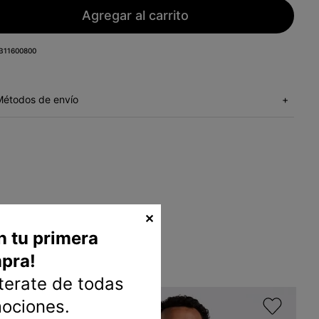
Agregar al carrito
B11600800
Métodos de envío
+
✕
n tu primera
pra!
nterate de todas
mociones.