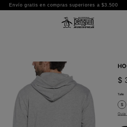
Envío gratis en compras superiores a $3.500
TÉRMINOS MÁS BUSCADOS
1
.
camisa
2
.
camisas
3
.
chaleco puffer
HO
4
.
remeras
$
5
.
buzo
6
.
chaleco
Talle
7
.
pantalon
S
8
.
remera
Guia 
9
.
campera