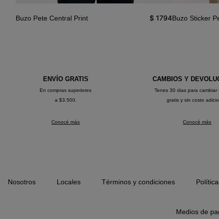
$
1794
Buzo Pete Central Print
Buzo Sticker P
3590
ENVÍO GRATIS
CAMBIOS Y DEVOLU
En compras superiores
Tenes 30 dias para cambiar 
a $3.500.
gratis y sin costo adici
Conocé más
Conocé más
Nosotros
Locales
Términos y condiciones
Polític
Medios de pa