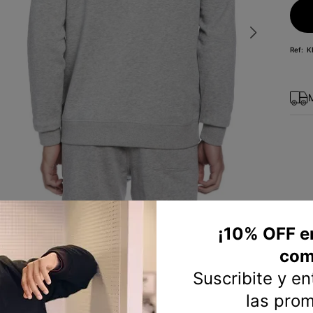
10
.
short
K
¡10% OFF e
com
Suscribite y e
las pro