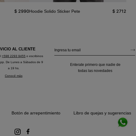
$
2990
$
2712
Hoodie Solido Sticker Pete
Buzo
VICIO AL CLIENTE
al
+598 2293 9455
o escribinos
app. De Lunes a Sábados de 9
Enterate primero que nadie de
a 19 hs.
todas las novedades
Conocé más
Botón de arrepentimiento
Libro de quejas y sugerencias