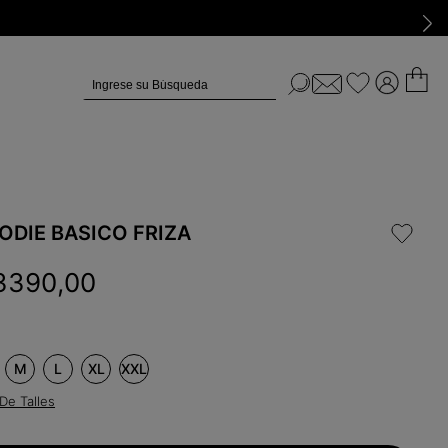
Ingrese su Búsqueda
ODIE BASICO FRIZA
3390
,
00
M
L
XL
XXL
De Talles