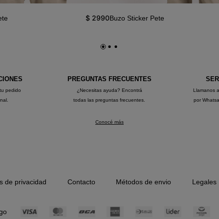
$
2990
ete
Buzo Sticker Pete
CIONES
PREGUNTAS FRECUENTES
SER
tu pedido
¿Necesitas ayuda? Encontrá
Llamanos 
onal.
todas las preguntas frecuentes.
por Whats
Conocé más
as de privacidad
Contacto
Métodos de envio
Legales
go