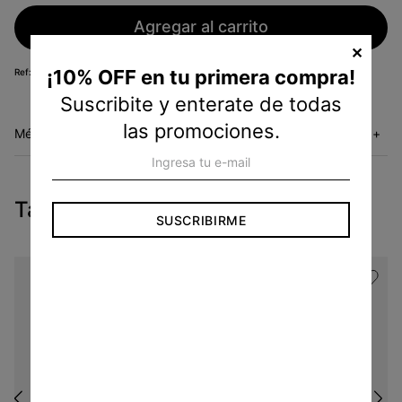
Agregar al carrito
✕
¡10% OFF en tu primera compra!
BB0C224130
Suscribite y enterate de todas
las promociones.
Métodos de envío
+
Tambien te pueden interesar
SUSCRIBIRME