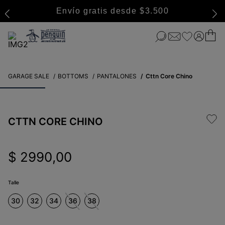
Envío gratis desde $3.500
GARAGE SALE
BOTTOMS
PANTALONES
Cttn Core Chino
CTTN CORE CHINO
$
2990
,
00
Talle
30
32
34
36
38