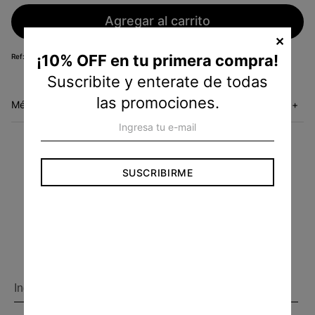
Agregar al carrito
✕
¡10% OFF en tu primera compra!
RF33054110
Suscribite y enterate de todas
las promociones.
Métodos de envío
+
ENVÍO GRATIS
SUSCRIBIRME
En compras superiores
a $3.500.
Conocé más