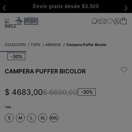
Envío gratis desde $3.500
COLECCION
TOPS
ABRIGOS
Campera Puffer Bicolor
-
30%
CAMPERA PUFFER BICOLOR
$
4683
,
00
$
6690
,
00
-
30%
Talle
S
M
L
XL
XXL