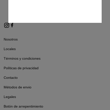
Enterate primero que nadie de
todas las novedades
Nosotros
Locales
Términos y condiciones
Políticas de privacidad
Contacto
Métodos de envio
Legales
Botón de arrepentimiento