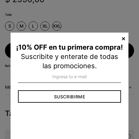
Talle
S
M
L
XL
XXL
✕
¡10% OFF en tu primera compra!
Agregar al carrito
Suscribite y enterate de todas
las promociones.
WB00110100
Métodos de envío
+
SUSCRIBIRME
Tambien te pueden interesar