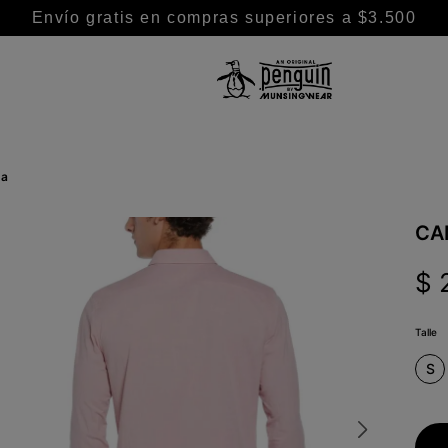
Envío gratis en compras superiores a $3.500
TÉRMINOS MÁS BUSCADOS
1
.
camisa
da
2
.
camisas
3
.
remeras
CA
4
.
chaleco puffer
$
5
.
polo
6
.
chaleco
Talle
7
.
buzo
S
8
.
pantalon
9
.
campera