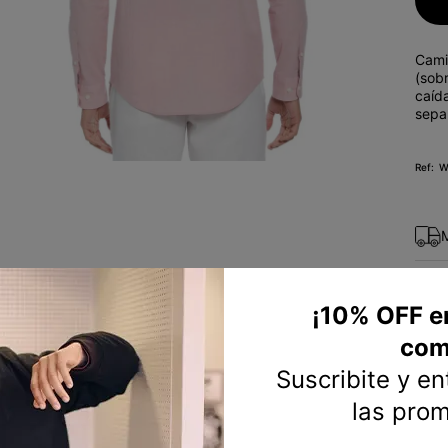
10
.
remera
Cami
(sobr
caída
sepa
W
¡10% OFF e
com
Suscribite y e
las pro