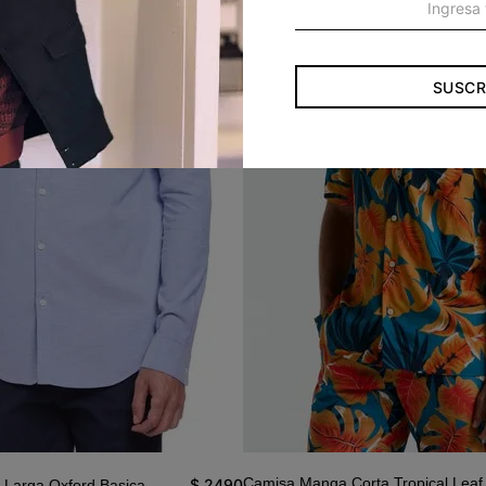
SUSCR
Camisa Manga Corta Tropical Leaf 
$
2490
Larga Oxford Basica