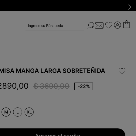
Ingrese su Búsqueda
MISA MANGA LARGA SOBRETEÑIDA
2890
,
00
$
3690
,
00
-
22%
M
L
XL
Agregar al carrito