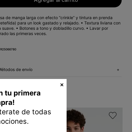
sa de manga larga con efecto “crinkle” y tintura en prenda
eteñida) para un look gastado y relajado. • Textura liviana con
 suave. • Botones a tono y dobladillo curvo. • Lavar por
rado las primeras veces.
R25066780
Métodos de envío
+
✕
n tu primera
pra!
nterate de todas
mociones.