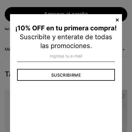
Agregar al carrito
✕
¡10% OFF en tu primera compra!
WB04006730
Suscribite y enterate de todas
las promociones.
Métodos de envío
+
Tambien te pueden interesar
SUSCRIBIRME