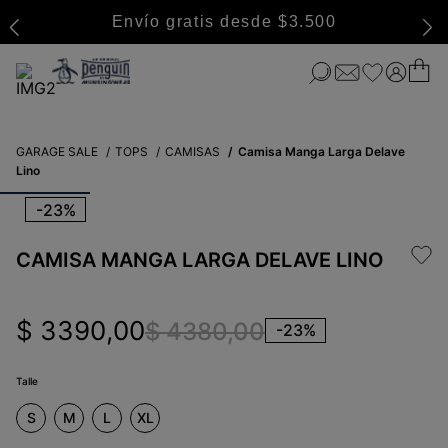
Envío gratis desde $3.500
GARAGE SALE
TOPS
CAMISAS
Camisa Manga Larga Delave
Lino
-
23%
CAMISA MANGA LARGA DELAVE LINO
$
3390
,
00
$
4380
,
00
-
23%
Talle
S
M
L
XL