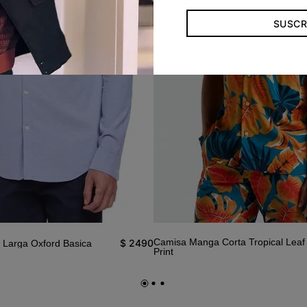
SUSCR
Camisa Manga Corta Tropical Leaf 
$
2490
Larga Oxford Basica
Print