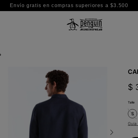
Envío gratis en compras superiores a $3.500
TÉRMINOS MÁS BUSCADOS
1
.
camisa
o
2
.
camisas
3
.
chaleco puffer
CA
4
.
remeras
$
5
.
buzo
6
.
pantalon
Talle
7
.
chaleco
S
8
.
polo
Guia 
9
.
remera