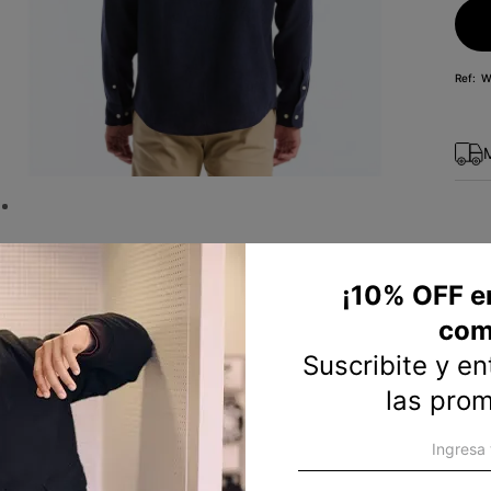
10
.
campera
W
¡10% OFF e
com
Suscribite y e
las pro