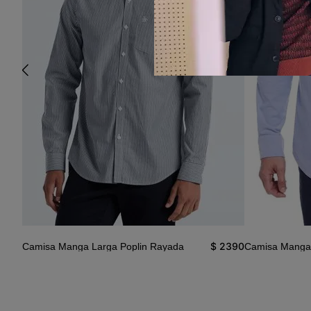
3490
$
2390
Camisa Manga Larga Poplin Rayada
Camisa Manga 