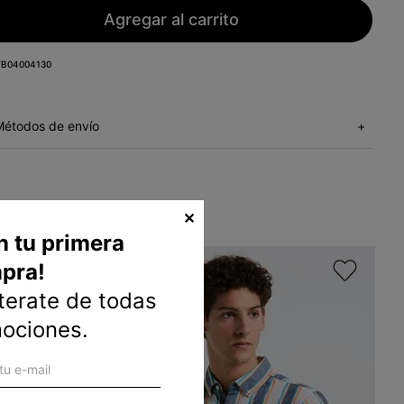
Agregar al carrito
B04004130
Métodos de envío
+
✕
n tu primera
pra!
nterate de todas
mociones.