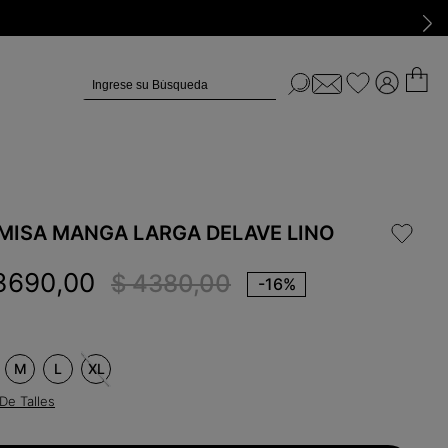
Ingrese su Búsqueda
MISA MANGA LARGA DELAVE LINO
3690
,
00
$
4380
,
00
-
16%
M
L
XL
De Talles