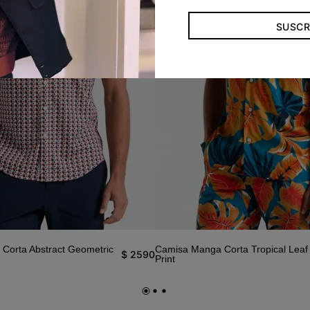
SUSCR
Corta Abstract Geometric
Camisa Manga Corta Tropical Leaf 
$
2590
Print