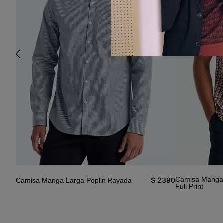
Camisa Manga 
1690
$
2390
Camisa Manga Larga Poplin Rayada
Full Print