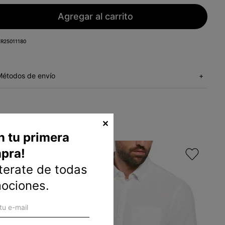
Agregar al carrito
R25011180
Métodos de envío
+
✕
n tu primera
pra!
nterate de todas
mociones.