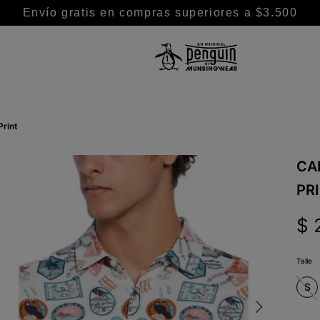
Envío gratis en compras superiores a $3.500
TÉRMINOS MÁS BUSCADOS
1
.
camisa
Print
2
.
camisas
3
.
chaleco puffer
CA
4
.
remeras
PR
5
.
buzo
$
6
.
chaleco
7
.
pantalon
Talle
8
.
remera
S
9
.
campera