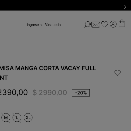
Ingrese su Búsqueda
MISA MANGA CORTA VACAY FULL
INT
2390
,
00
$
2990
,
00
-
20%
M
L
XL