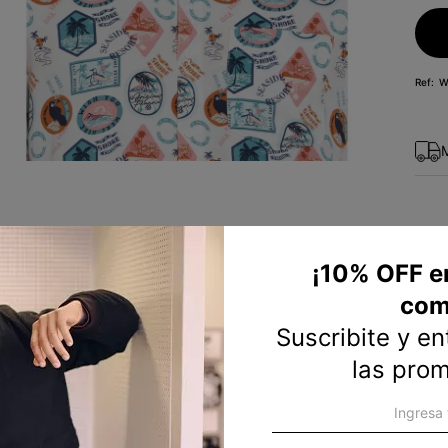
10
.
short
W
¡10% OFF e
com
Suscribite y e
las pro