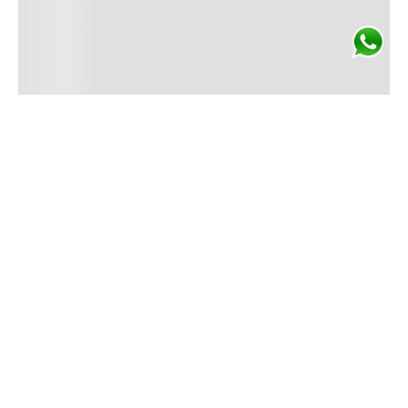
ENVÍO GRATIS
En compras superiores
a $3.500.
Conocé más