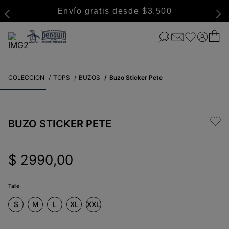
Envío gratis desde $3.500
COLECCION
TOPS
BUZOS
Buzo Sticker Pete
BUZO STICKER PETE
$
2990
,
00
Talle
S
M
L
XL
XXL