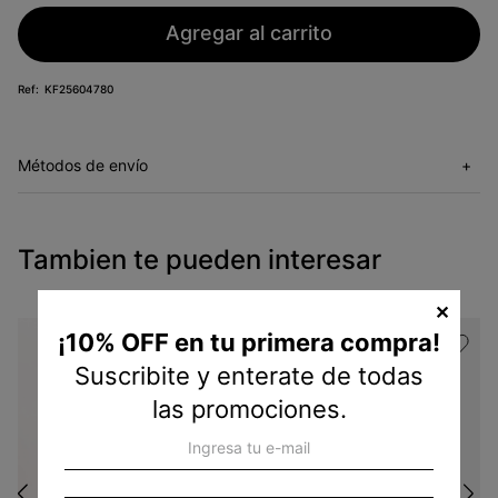
Agregar al carrito
KF25604780
Métodos de envío
+
Tambien te pueden interesar
✕
¡10% OFF en tu primera compra!
Suscribite y enterate de todas
las promociones.