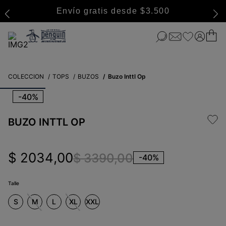
Envío gratis desde $3.500
COLECCION
TOPS
BUZOS
Buzo Inttl Op
-
40%
BUZO INTTL OP
$
2034
,
00
$
3390
,
00
-
40%
Talle
S
M
L
XL
XXL