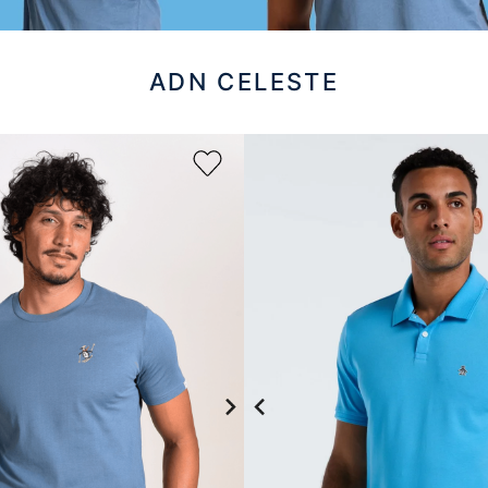
10
.
campera
ADN CELESTE