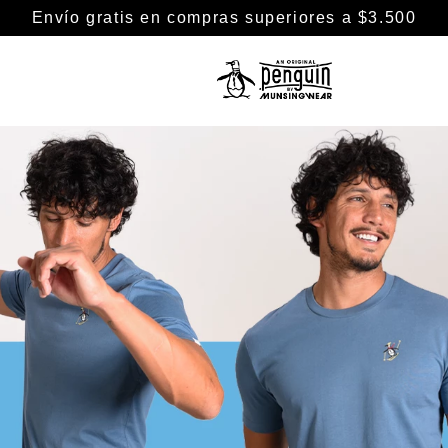
Envío gratis en compras superiores a $3.500
TÉRMINOS MÁS BUSCADOS
1
.
camisa
2
.
camisas
3
.
chaleco puffer
4
.
remeras
5
.
buzo
6
.
pantalon
7
.
chaleco
8
.
polo
9
.
remera