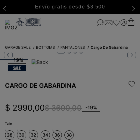
Envío gratis desde $3.500
GARAGE SALE
BOTTOMS
PANTALONES
Cargo De Gabardina
-
19%
CARGO DE GABARDINA
$
2990
,
00
$
3690
,
00
-
19%
Talle
28
30
32
34
36
38