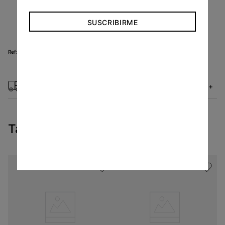
Lavado a máquina.
SUSCRIBIRME
BF24123070
Métodos de envío
+
Tambien te pueden interesar