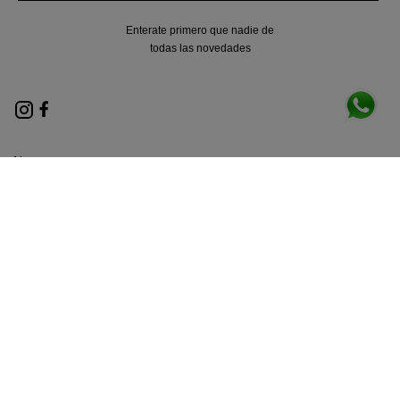
Enterate primero que nadie de
todas las novedades
Nosotros
Locales
Términos y condiciones
Políticas de privacidad
Contacto
Métodos de envio
Legales