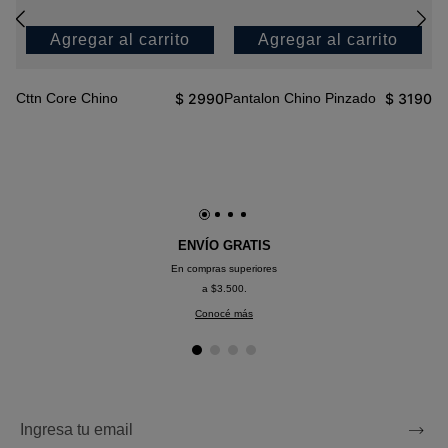
Agregar al carrito
Agregar al carrito
$
2990
$
3190
Cttn Core Chino
Pantalon Chino Pinzado
Pa
90
ENVÍO GRATIS
En compras superiores
a $3.500.
Conocé más