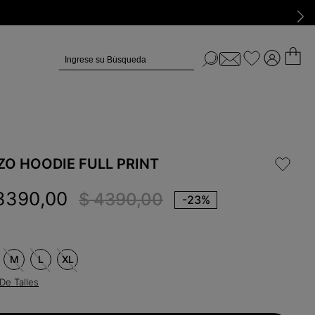
Ingrese su Búsqueda
ZO HOODIE FULL PRINT
3390
,
00
$
4390
,
00
-
23%
M
L
XL
De Talles