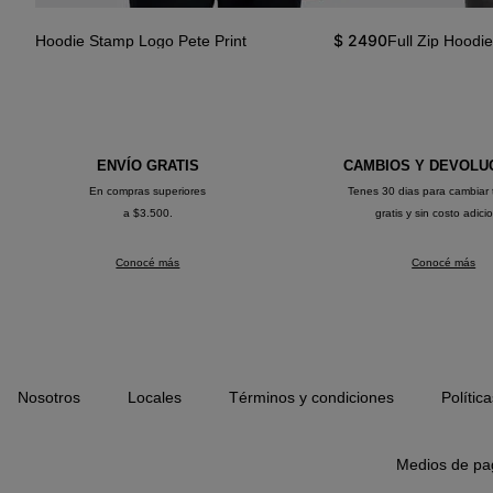
3390
$
2490
Hoodie Stamp Logo Pete Print
Full Zip Hoodie
ENVÍO GRATIS
CAMBIOS Y DEVOLU
En compras superiores
Tenes 30 dias para cambiar 
a $3.500.
gratis y sin costo adici
Conocé más
Conocé más
Nosotros
Locales
Términos y condiciones
Polític
Medios de pa