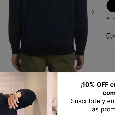
10
.
short
K
¡10% OFF e
com
Suscribite y e
las pro