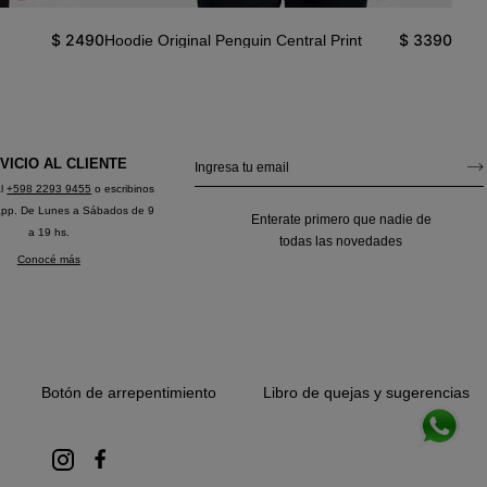
$
2490
$
3390
Hoodie Original Penguin Central Print
Hood
VICIO AL CLIENTE
al
+598 2293 9455
o escribinos
app. De Lunes a Sábados de 9
Enterate primero que nadie de
a 19 hs.
todas las novedades
Conocé más
Botón de arrepentimiento
Libro de quejas y sugerencias