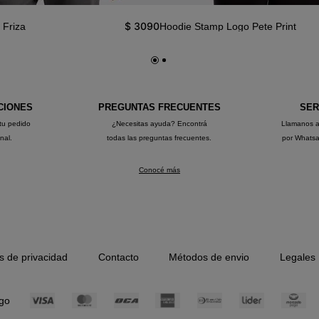
$
3090
 Friza
Hoodie Stamp Logo Pete Print
CIONES
PREGUNTAS FRECUENTES
SER
tu pedido
¿Necesitas ayuda? Encontrá
Llamanos 
onal.
todas las preguntas frecuentes.
por Whats
Conocé más
as de privacidad
Contacto
Métodos de envio
Legales
go