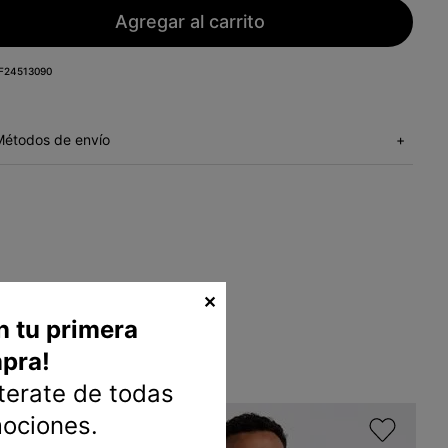
Agregar al carrito
F24513090
Métodos de envío
+
✕
n tu primera
pra!
nterate de todas
mociones.