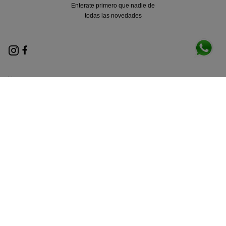
Enterate primero que nadie de
todas las novedades
Nosotros
Locales
Términos y condiciones
Políticas de privacidad
Contacto
Métodos de envio
Legales
Botón de arrepentimiento