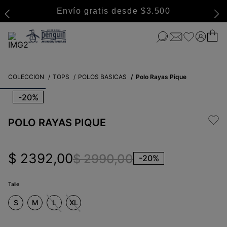
Envío gratis desde $3.500
COLECCION
TOPS
POLOS BASICAS
Polo Rayas Pique
-
20%
POLO RAYAS PIQUE
$
2392
,
00
$
2990
,
00
-
20%
Talle
S
M
L
XL