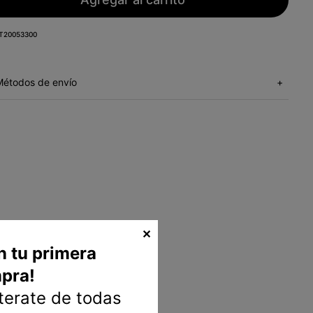
T20053300
Métodos de envío
+
✕
n tu primera
pra!
nterate de todas