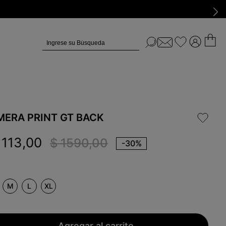
Ingrese su Búsqueda
MERA PRINT GT BACK
1113
,
00
$
1590
,
00
-
30%
M
L
XL
Agregar al carrito