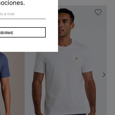
mociones.
IBIRME