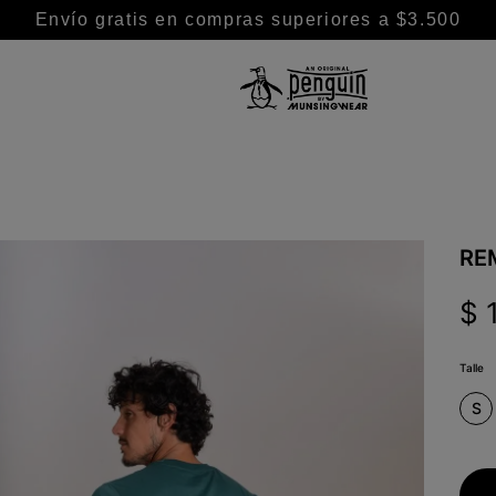
Envío gratis en compras superiores a $3.500
TÉRMINOS MÁS BUSCADOS
1
.
camisa
2
.
camisas
3
.
chaleco puffer
RE
4
.
remeras
$
5
.
buzo
6
.
pantalon
Talle
7
.
chaleco
S
8
.
polo
9
.
remera