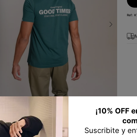
10
.
campera
K
¡10% OFF e
com
Suscribite y e