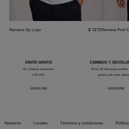
1390
$
1272
Remera Op Logo
Remera Print 
ENVÍO GRATIS
CAMBIOS Y DEVOLU
En compras superiores
Tenes 30 dias para cambiar 
a $3.500.
gratis y sin costo adici
Conocé más
Conocé más
Nosotros
Locales
Términos y condiciones
Polític