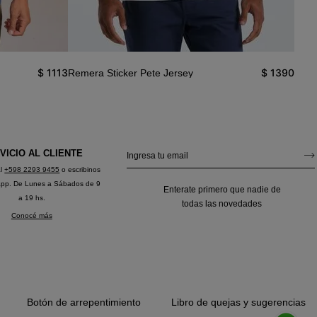
$
1113
$
1390
Remera Sticker Pete Jersey
Reme
VICIO AL CLIENTE
al
+598 2293 9455
o escribinos
app. De Lunes a Sábados de 9
Enterate primero que nadie de
a 19 hs.
todas las novedades
Conocé más
Botón de arrepentimiento
Libro de quejas y sugerencias