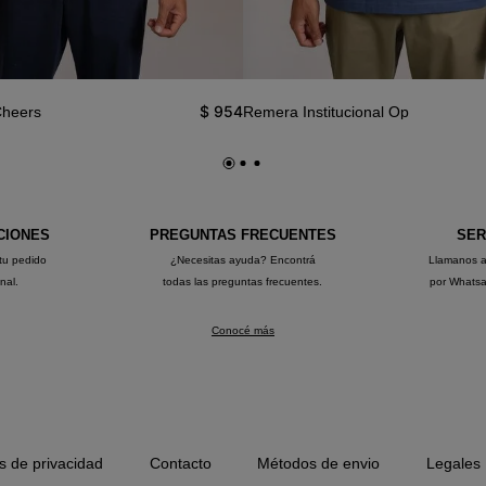
$
954
Cheers
Remera Institucional Op
CIONES
PREGUNTAS FRECUENTES
SER
tu pedido
¿Necesitas ayuda? Encontrá
Llamanos 
onal.
todas las preguntas frecuentes.
por Whats
Conocé más
as de privacidad
Contacto
Métodos de envio
Legales