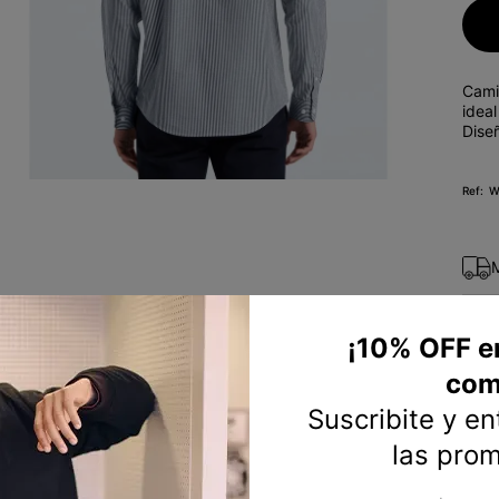
10
.
sweater
Cami
ideal
Dise
W
¡10% OFF e
com
Suscribite y e
las pro