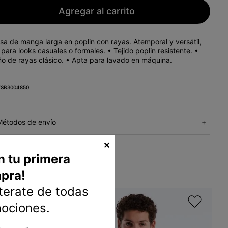
Agregar al carrito
sa de manga larga en poplin con rayas. Atemporal y versátil,
 para looks casuales o formales. • Tejido poplin resistente. •
ño de rayas clásico. • Apta para lavado en máquina.
SB3004850
Métodos de envío
+
✕
n tu primera
pra!
nterate de todas
mociones.