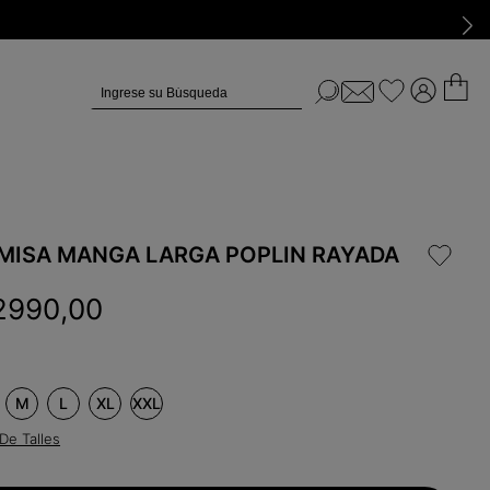
Ingrese su Búsqueda
MISA MANGA LARGA POPLIN RAYADA
2990
,
00
M
L
XL
XXL
De Talles