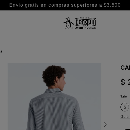
Envío gratis en compras superiores a $3.500
TÉRMINOS MÁS BUSCADOS
1
.
camisa
da
2
.
camisas
3
.
chaleco puffer
CA
4
.
remeras
$
5
.
pantalon
6
.
buzo
Talle
7
.
chaleco
S
8
.
campera
Guia 
9
.
short