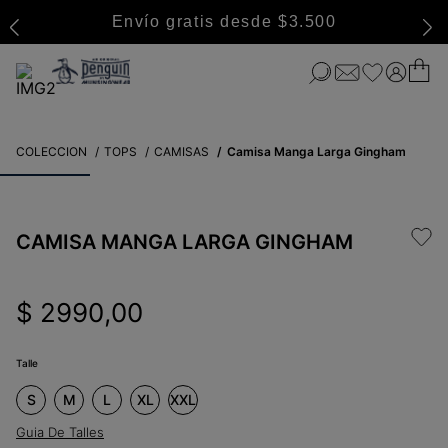
Envío gratis desde $3.500
COLECCION
TOPS
CAMISAS
Camisa Manga Larga Gingham
CAMISA MANGA LARGA GINGHAM
$
2990
,
00
Talle
S
M
L
XL
XXL
Guia De Talles