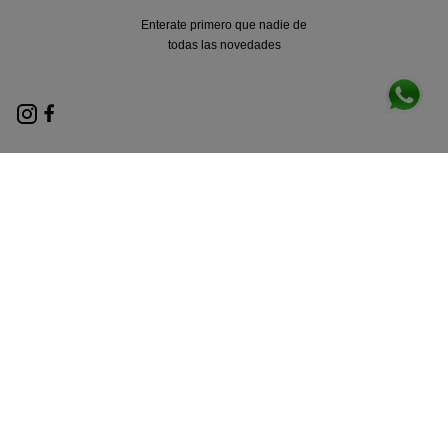
Enterate primero que nadie de
todas las novedades
Nosotros
Locales
Términos y condiciones
Políticas de privacidad
Contacto
Métodos de envio
Legales
Botón de arrepentimiento