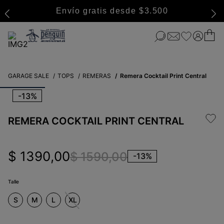
Envío gratis desde $3.500
GARAGE SALE
TOPS
REMERAS
Remera Cocktail Print Central
-
13%
REMERA COCKTAIL PRINT CENTRAL
$
1390
,
00
$
1590
,
00
-
13%
Talle
S
M
L
XL