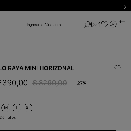
Ingrese su Búsqueda
LO RAYA MINI HORIZONAL
2390
,
00
$
3290
,
00
-
27%
M
L
XL
De Talles