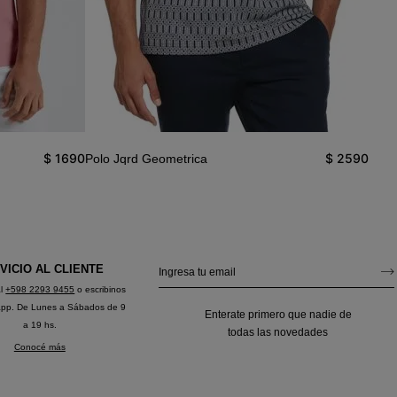
Polo
$
1690
$
2590
Polo Jqrd Geometrica
Cuel
VICIO AL CLIENTE
al
+598 2293 9455
o escribinos
app. De Lunes a Sábados de 9
Enterate primero que nadie de
a 19 hs.
todas las novedades
Conocé más