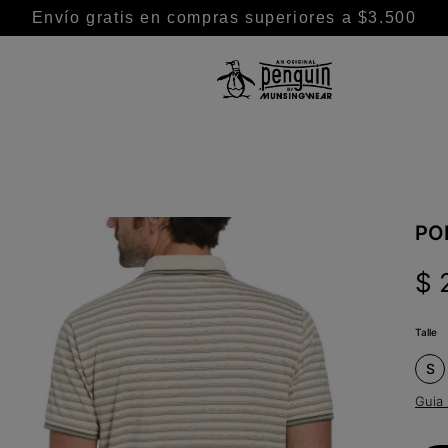
Envío gratis en compras superiores a $3.500
TÉRMINOS MÁS BUSCADOS
1
.
camisa
2
.
camisas
3
.
chaleco puffer
PO
4
.
remeras
$
5
.
buzo
6
.
pantalon
Talle
7
.
chaleco
S
8
.
polo
Guia 
9
.
remera