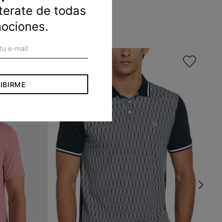
nterate de todas
mociones.
IBIRME