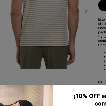
10
.
campera
Este
clási
ribe
pech
tran
cont
Carac
K
¡10% OFF e
com