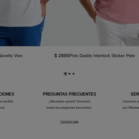
$
2890
Novelty Vivo
Polo Daddy Interlock Sticker Pete
CIONES
PREGUNTAS FRECUENTES
SER
tu pedido
¿Necesitas ayuda? Encontrá
Llamanos 
onal.
todas las preguntas frecuentes.
por Whats
Conocé más