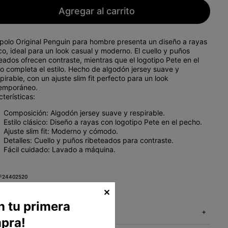
Agregar al carrito
polo Original Penguin
para hombre presenta un
diseño a rayas
co, ideal para un look casual y moderno. El
cuello y puños
teados
ofrecen contraste, mientras que el
logotipo Pete
en el
o completa el estilo. Hecho de
algodón jersey
suave y
spirable, con un
ajuste slim fit
perfecto para un look
emporáneo.
terísticas:
Composición:
Algodón jersey suave y respirable.
Estilo clásico:
Diseño a rayas con logotipo Pete en el pecho.
Ajuste slim fit:
Moderno y cómodo.
Detalles:
Cuello y puños ribeteados para contraste.
Fácil cuidado:
Lavado a máquina.
F24402520
✕
n tu primera
Métodos de envío
+
pra!