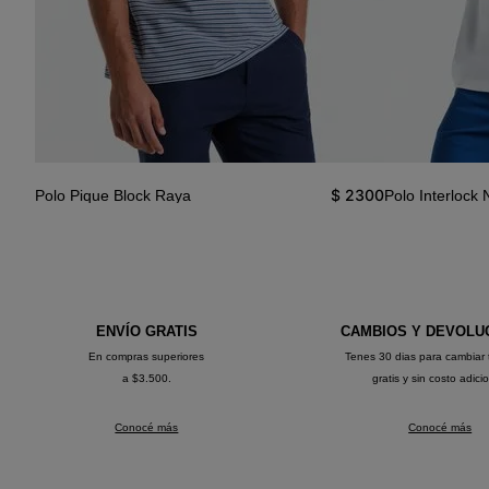
2390
$
2300
Polo Pique Block Raya
Polo Interlock 
ENVÍO GRATIS
CAMBIOS Y DEVOLU
En compras superiores
Tenes 30 dias para cambiar 
a $3.500.
gratis y sin costo adici
Conocé más
Conocé más