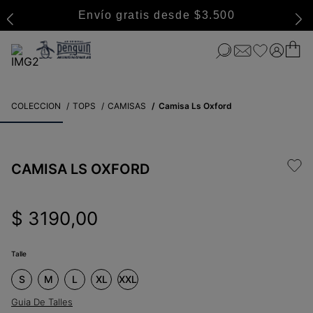
Envío gratis desde $3.500
COLECCION
TOPS
CAMISAS
Camisa Ls Oxford
CAMISA LS OXFORD
$
3190
,
00
Talle
S
M
L
XL
XXL
Guia De Talles