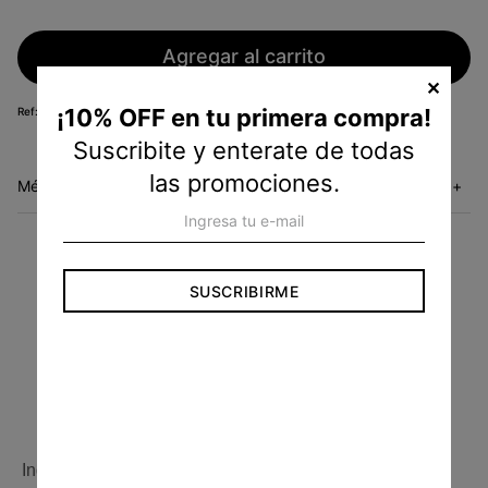
Agregar al carrito
✕
¡10% OFF en tu primera compra!
WB00354600
Suscribite y enterate de todas
las promociones.
Métodos de envío
+
ENVÍO GRATIS
SUSCRIBIRME
En compras superiores
a $3.500.
Conocé más