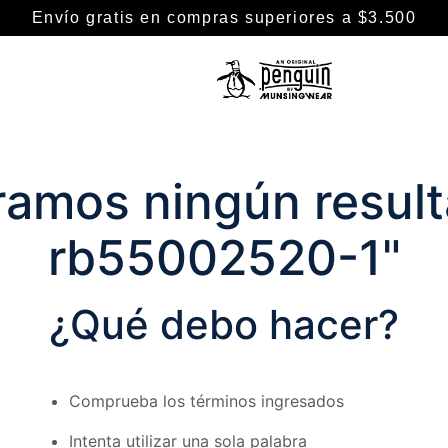
Envío gratis en compras superiores a $3.500
TÉRMINOS MÁS BUSCADOS
1
.
camisa
amos ningún result
2
.
camisas
3
.
remeras
rb55002520-1
"
4
.
chaleco puffer
5
.
pantalon
¿Qué debo hacer?
6
.
buzo
7
.
campera
Comprueba los términos ingresados
8
.
chaleco
9
.
polo
Intenta utilizar una sola palabra