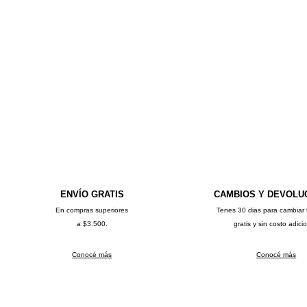
ENVÍO GRATIS
CAMBIOS Y DEVOLU
En compras superiores
Tenes 30 dias para cambiar 
a $3.500.
gratis y sin costo adici
Conocé más
Conocé más