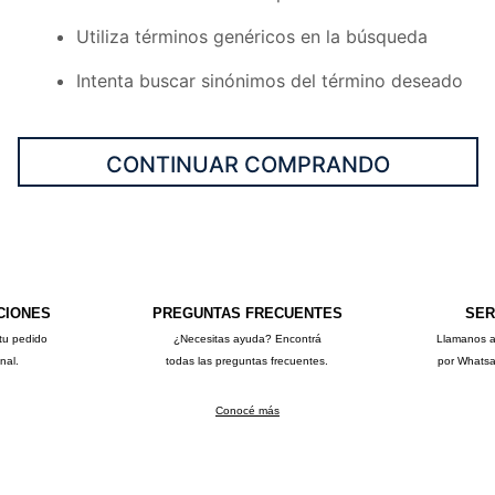
10
.
sweater
Utiliza términos genéricos en la búsqueda
Intenta buscar sinónimos del término deseado
CONTINUAR COMPRANDO
CIONES
PREGUNTAS FRECUENTES
SER
tu pedido
¿Necesitas ayuda? Encontrá
Llamanos 
onal.
todas las preguntas frecuentes.
por Whats
Conocé más