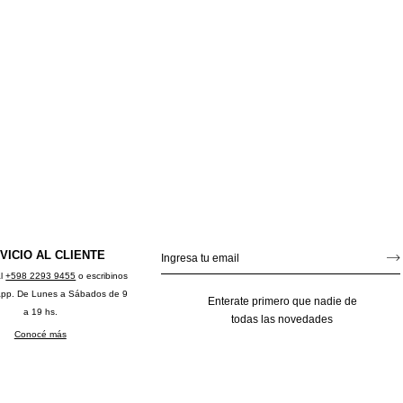
VICIO AL CLIENTE
al
+598 2293 9455
o escribinos
app. De Lunes a Sábados de 9
Enterate primero que nadie de
a 19 hs.
todas las novedades
Conocé más