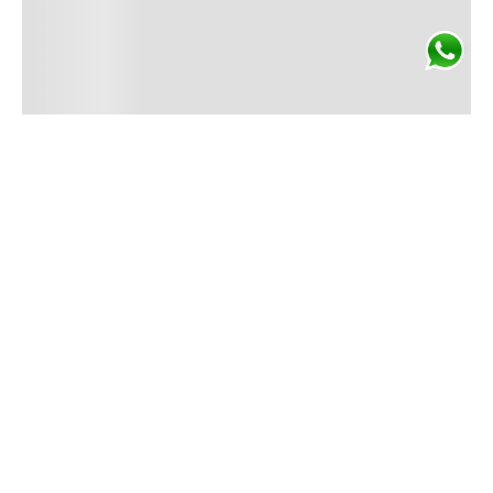
ENVÍO GRATIS
En compras superiores
a $3.500.
Conocé más