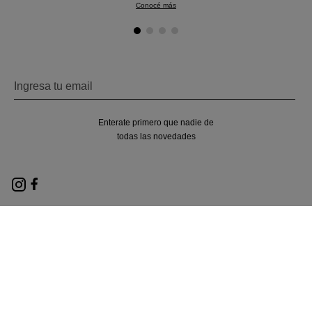
Conocé más
Enterate primero que nadie de
todas las novedades
Nosotros
Locales
Términos y condiciones
Políticas de privacidad