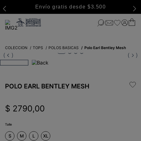
Envío gratis desde $3.500
COLECCION
TOPS
POLOS BASICAS
Polo Earl Bentley Mesh
POLO EARL BENTLEY MESH
$
2790
,
00
Talle
S
M
L
XL