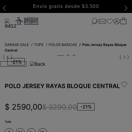
Envío gratis desde $3.500
GARAGE SALE
TOPS
POLOS BASICAS
Polo Jersey Rayas Bloque
Central
-
21%
POLO JERSEY RAYAS BLOQUE CENTRAL
$
2590
,
00
$
3290
,
00
-
21%
Talle