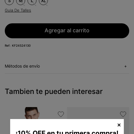
S
M
L
XL
Guia De Talles
Agregar al carrito
KF24524130
Métodos de envío
+
Tambien te pueden interesar
✕
¡10% OFF en tu primera compra!