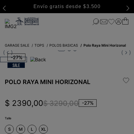
Envío gratis desde $3.500
GARAGE SALE
TOPS
POLOS BASICAS
Polo Raya Mini Horizonal
-
27%
POLO RAYA MINI HORIZONAL
$
2390
,
00
$
3290
,
00
-
27%
Talle
S
M
L
XL