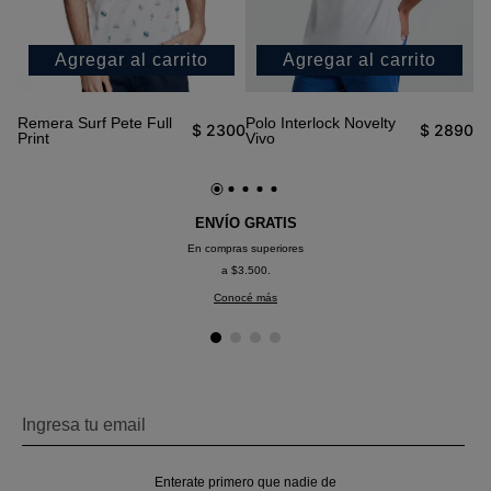
Agregar al carrito
Agregar al carrito
Remera Surf Pete Full
Polo Interlock Novelty
Po
90
$
2300
$
2890
Print
Vivo
ENVÍO GRATIS
En compras superiores
a $3.500.
Conocé más
Enterate primero que nadie de