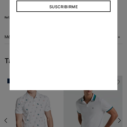
Fácil cuidado:
Lavado a máquina.
SUSCRIBIRME
KF24404850
Métodos de envío
+
Tambien te pueden interesar