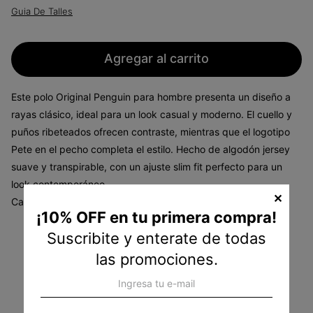
Guia De Talles
Agregar al carrito
Este
polo Original Penguin
para hombre presenta un
diseño a
rayas
clásico, ideal para un look casual y moderno. El
cuello y
puños ribeteados
ofrecen contraste, mientras que el
logotipo
Pete
en el pecho completa el estilo. Hecho de
algodón jersey
suave y transpirable, con un
ajuste slim fit
perfecto para un
look contemporáneo.
✕
Características:
¡10% OFF en tu primera compra!
Composición:
Algodón jersey suave y respirable.
Suscribite y enterate de todas
Estilo clásico:
Diseño a rayas con logotipo Pete en el
las promociones.
pecho.
Ajuste slim fit:
Moderno y cómodo.
Detalles:
Cuello y puños ribeteados para contraste.