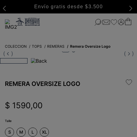
Envío gratis desde $3.500
COLECCION
TOPS
REMERAS
Remera Oversize Logo
REMERA OVERSIZE LOGO
$
1590
,
00
Talle
S
M
L
XL