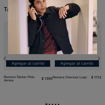
Tambien te pueden interesar
Agregar al carrito
Agregar al carrito
Remera Sticker Pete
$
1113
Remera Oversize Logo
$
1390
Jersey
Re
90