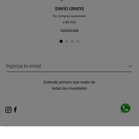
ENVÍO GRATIS
En compras superiores
a $3.500.
Conocé más
Enterate primero que nadie de
todas las novedades
Nosotros