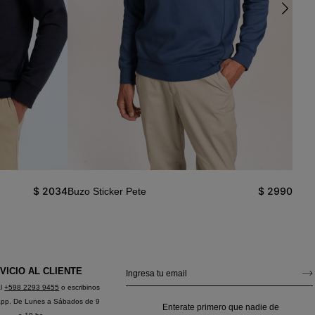
$
2034
$
2990
Buzo Sticker Pete
Buzo
VICIO AL CLIENTE
al
+598 2293 9455
o escribinos
app. De Lunes a Sábados de 9
Enterate primero que nadie de