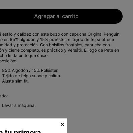
Agregar al carrito
 estilo y calidez con este
buzo con capucha Original Penguin
.
ho en
85% algodón y 15% poliéster
, el
tejido de felpa
ofrece
didad y protección. Con
bolsillos frontales
,
capucha con
ón
y
cierre completo
, es práctico y versátil. El
logo de Pete
en
cho le da un toque único.
osición:
85% Algodón / 15% Poliéster
.
Tejido de felpa
suave y cálido.
Ajuste slim fit
.
ado:
Lavar a máquina.
✕
n tu primera
B16000100