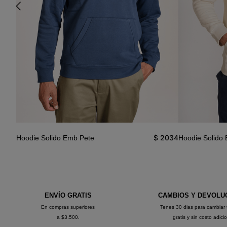
3390
$
2034
Hoodie Solido Emb Pete
Hoodie Solido
ENVÍO GRATIS
CAMBIOS Y DEVOLU
En compras superiores
Tenes 30 dias para cambiar 
a $3.500.
gratis y sin costo adici