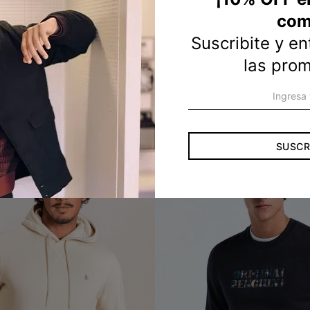
com
Suscribite y e
las pro
SUSCR