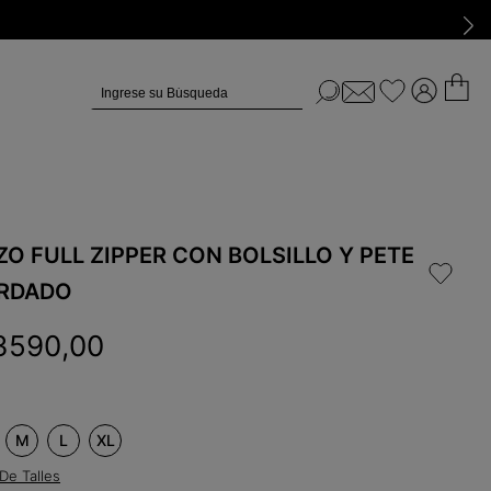
Ingrese su Búsqueda
ZO FULL ZIPPER CON BOLSILLO Y PETE
RDADO
3590
,
00
M
L
XL
De Talles