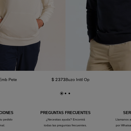
$
2373
 Emb Pete
Buzo Inttl Op
CIONES
PREGUNTAS FRECUENTES
SER
tu pedido
¿Necesitas ayuda? Encontrá
Llamanos 
onal.
todas las preguntas frecuentes.
por Whats