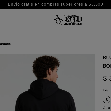
Envío gratis en compras superiores a $3.500
TÉRMINOS MÁS BUSCADOS
1
.
camisa
 Bordado
2
.
camisas
3
.
remeras
BU
4
.
chaleco puffer
BO
5
.
polo
$
6
.
chaleco
7
.
buzo
Talle
8
.
pantalon
S
9
.
Guia 
campera