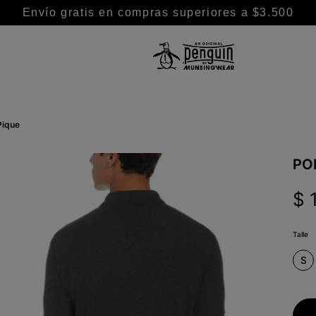
Envío gratis en compras superiores a $3.500
TÉRMINOS MÁS BUSCADOS
1
.
camisa
Pique
2
.
camisas
3
.
chaleco puffer
PO
4
.
remeras
$
5
.
buzo
6
.
chaleco
Talle
7
.
pantalon
S
8
.
remera
9
.
campera