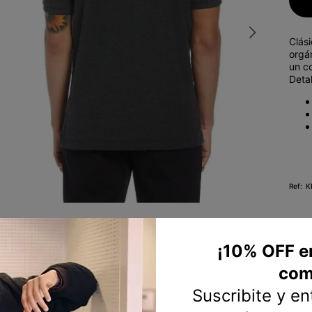
10
.
short
Clás
orgán
un co
Deta
K
¡10% OFF e
com
Suscribite y e