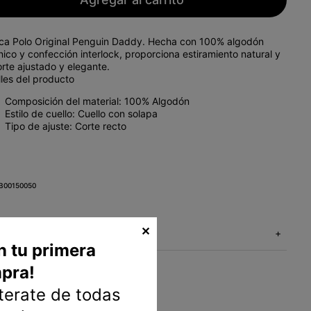
ica Polo Original Penguin Daddy. Hecha con 100% algodón
ico y confección interlock, proporciona estiramiento natural y
rte ajustado y elegante.
lles del producto
Composición del material: 100% Algodón
Estilo de cuello: Cuello con solapa
Tipo de ajuste: Corte recto
B00150050
✕
Métodos de envío
+
n tu primera
pra!
nterate de todas