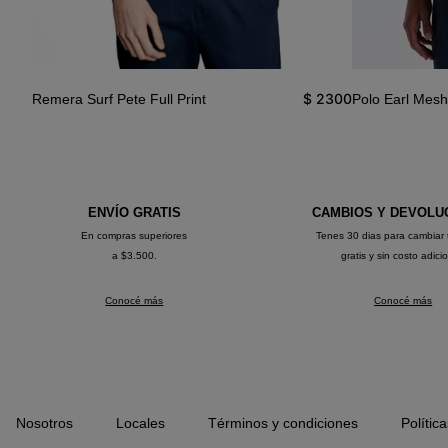
2290
$
2300
Remera Surf Pete Full Print
Polo Earl Mesh
ENVÍO GRATIS
CAMBIOS Y DEVOLU
En compras superiores
Tenes 30 dias para cambiar 
a $3.500.
gratis y sin costo adici
Conocé más
Conocé más
Nosotros
Locales
Términos y condiciones
Polític