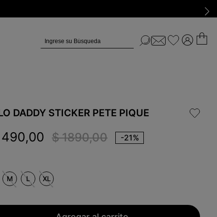
Ingrese su Búsqueda
LO DADDY STICKER PETE PIQUE
1490
,
00
$
1890
,
00
-
21%
M
L
XL
Agregar al carrito