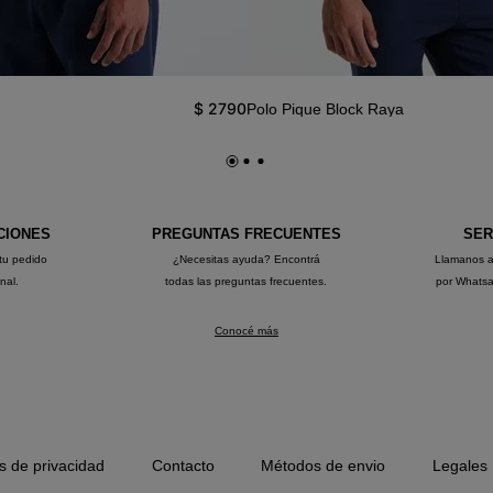
$
2790
Polo Pique Block Raya
CIONES
PREGUNTAS FRECUENTES
SER
tu pedido
¿Necesitas ayuda? Encontrá
Llamanos 
onal.
todas las preguntas frecuentes.
por Whats
Conocé más
as de privacidad
Contacto
Métodos de envio
Legales