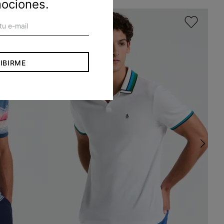
mociones.
IBIRME