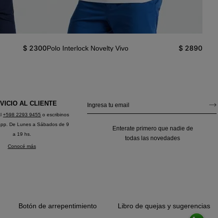
$
2300
$
2890
Polo Interlock Novelty Vivo
Polo 
VICIO AL CLIENTE
al
+598 2293 9455
o escribinos
app. De Lunes a Sábados de 9
Enterate primero que nadie de
a 19 hs.
todas las novedades
Conocé más
Botón de arrepentimiento
Libro de quejas y sugerencias