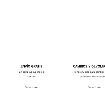
ENVÍO GRATIS
CAMBIOS Y DEVOLU
En compras superiores
Tenes 30 dias para cambiar 
a $3.500.
gratis y sin costo adici
Conocé más
Conocé más