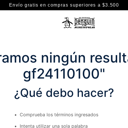
Envío gratis en compras superiores a $3.500
TÉRMINOS MÁS BUSCADOS
1
.
camisa
amos ningún result
2
.
camisas
3
.
chaleco puffer
gf24110100
"
4
.
remeras
5
.
buzo
¿Qué debo hacer?
6
.
chaleco
7
.
pantalon
Comprueba los términos ingresados
8
.
remera
9
.
campera
Intenta utilizar una sola palabra