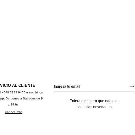
VICIO AL CLIENTE
al
+598 2293 9455
o escribinos
app. De Lunes a Sábados de 9
Enterate primero que nadie de
a 19 hs.
todas las novedades
Conocé más