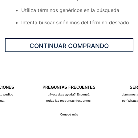
10
.
short
Utiliza términos genéricos en la búsqueda
Intenta buscar sinónimos del término deseado
CONTINUAR COMPRANDO
CIONES
PREGUNTAS FRECUENTES
SER
tu pedido
¿Necesitas ayuda? Encontrá
Llamanos 
onal.
todas las preguntas frecuentes.
por Whats
Conocé más