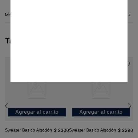
Métodos de envío
+
Tambien te pueden interesar
Agregar al carrito
Agregar al carrito
$
2300
$
2290
Sweater Basico Algodón
Sweater Basico Algodón