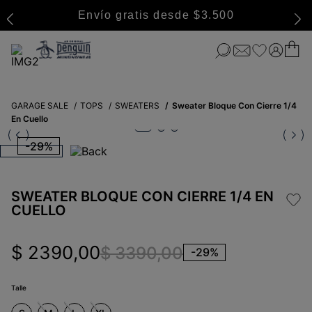
Envío gratis desde $3.500
GARAGE SALE
TOPS
SWEATERS
Sweater Bloque Con Cierre 1/4
En Cuello
-
29%
SWEATER BLOQUE CON CIERRE 1/4 EN
CUELLO
$
2390
,
00
$
3390
,
00
-
29%
Talle