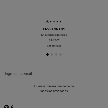
Cr
90
ENVÍO GRATIS
En compras superiores
a $3.500.
Conocé más
Enterate primero que nadie de
todas las novedades